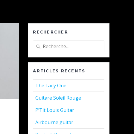
RECHERCHER
Recherche
pour
:
ARTICLES RÉCENTS
The Lady One
Guitare Soleil Rouge
P’Tit Louis Guitar
Airbourne guitar