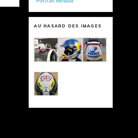
Portrait Renaud
AU HASARD DES IMAGES