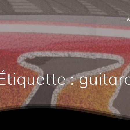
A
Étiquette :
guitar